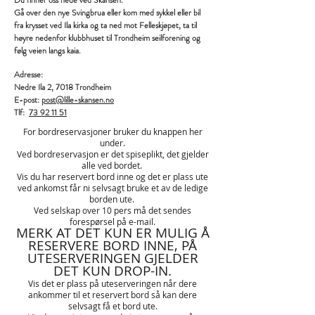
Du finner oss nede ved Skansen.
Gå over den nye Svingbrua eller kom med sykkel eller bil
fra krysset ved Ila kirka og ta ned mot Felleskjøpet, ta til
høyre nedenfor klubbhuset til Trondheim seilforening og
følg veien langs kaia.
Adresse:
Nedre Ila 2, 7018 Trondheim
E-post:
post@lille-skansen.no
Tlf:
73 92 11 51
For bordreservasjoner bruker du knappen her
under.
Ved bordreservasjon er det spiseplikt, det gjelder
alle ved bordet.
Vis du har reservert bord inne og det er plass ute
ved ankomst får ni selvsagt bruke et av de ledige
borden ute.
Ved selskap over 10 pers må det sendes
forespørsel på e-mail.
MERK AT DET KUN ER MULIG Å
RESERVERE BORD INNE, PÅ
UTESERVERINGEN GJELDER
DET KUN DROP-IN.
Vis det er plass på uteserveringen når dere
ankommer til et reservert bord så kan dere
selvsagt få et bord ute.