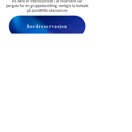
Vis dere er interesserede i at reservere vår
pergola for en gruppebestilling, venligst ta kontakt
på
post@lille-skansen.no
Bordreservasjon
Tel:
73 92 11 51
E-post:
post@lille-skansen.no
Nedre Ila 2, 7018 Trondheim